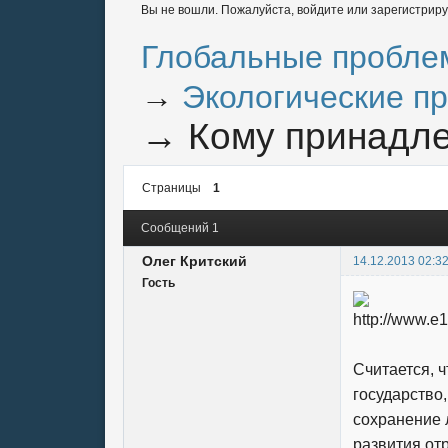
Вы не вошли.
Пожалуйста, войдите или зарегистриру
Глобальные пробле
→
Экологические п
→
Кому принадл
Страницы
1
Сообщений 1
Олег Критский
14.12.2013 02:3
Гость
Считается, 
государство,
сохранение 
развития от