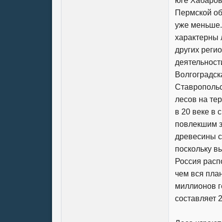
юге Хабаров
Пермской об
уже меньше.
характерны 
других реги
деятельности
Волгоградск
Ставропольс
лесов на те
в 20 веке в 
повлекшим з
древесины с
поскольку в
Россия расп
чем вся пла
миллионов г
составляет 