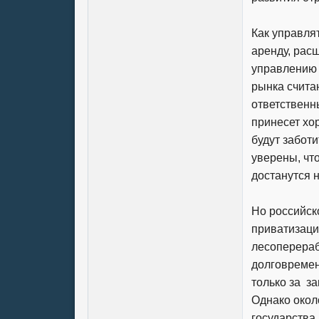
Как управля
аренду, рас
управлению 
рынка счита
ответственны
принесет хо
будут заботи
уверены, что
достанутся 
Но российск
приватизации
лесоперераб
долговремен
только за за
Однако окол
государства 