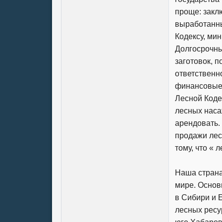
проще: закл
выработанны
Кодексу, ми
Долгосрочны
заготовок, п
ответственн
финансовые 
Лесной Коде
лесных наса
арендовать.
продажи лес
тому, что « 
Наша страна
мире. Основ
в Сибири и 
лесных ресу