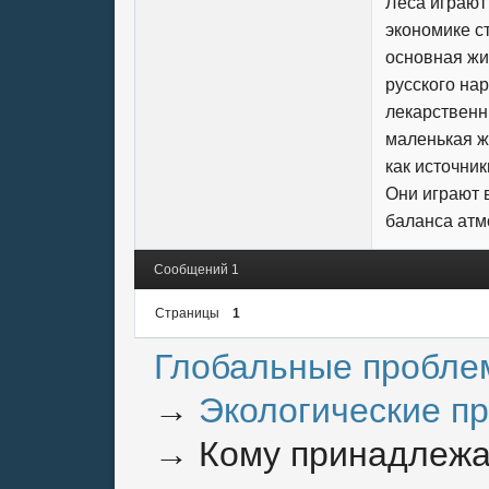
Леса играют
экономике с
основная жи
русского нар
лекарственн
маленькая ж
как источни
Они играют 
баланса ат
Сообщений 1
Страницы
1
Глобальные пробле
→
Экологические п
→
Кому принадлежа