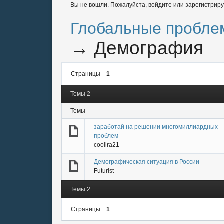
Вы не вошли.
Пожалуйста, войдите или зарегистриру
Глобальные пробле
→
Демография
Страницы
1
Темы 2
Темы
заработай на решении многомиллиардных
проблем
coolira21
Демографическая ситуация в России
Futurist
Темы 2
Страницы
1