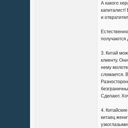
А какого хер
капиталист!
и отвратител
Естественно
получаются 
3. Китай мож
клиенту. Они
нему молотко
сломается. В
Разносторон
безграничны
Сделают. Хо
4. Китайски
китаец жени
узкоглазыми