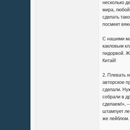
несколько д
мира, любой
сделать тако
посмеет вякн
С нашими ма
какловым кл
пидорвой. Ж
Китай!
2. Плевать 
авторское п
сделали. Ну
собрали в д
сделаем!», -
штампует ле
же лейблом.