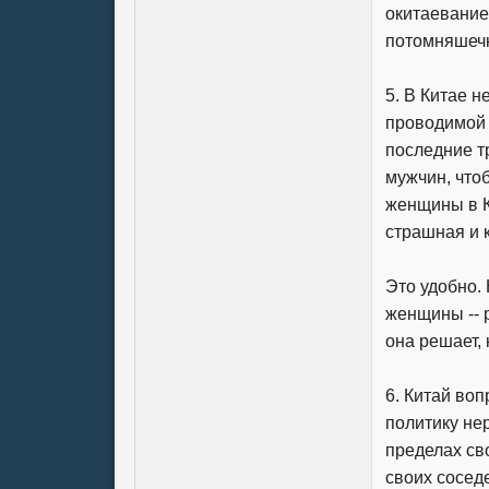
окитаевание
потомняшечк
5. В Китае н
проводимой 
последние т
мужчин, что
женщины в Ки
страшная и 
Это удобно.
женщины -- 
она решает, 
6. Китай во
политику не
пределах св
своих соседе