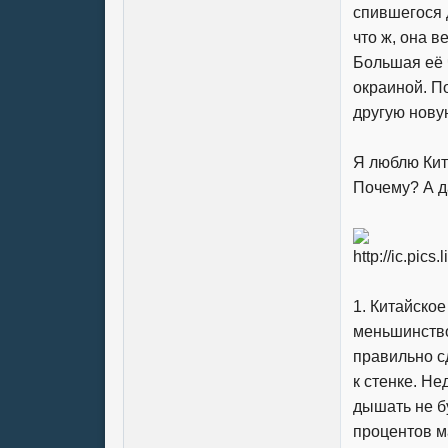
спившегося 
что ж, она в
Большая её 
окраиной. П
другую новую
Я люблю Кит
Почему? А д
1. Китайское
меньшинство
правильно с
к стенке. Не
дышать не б
процентов ма