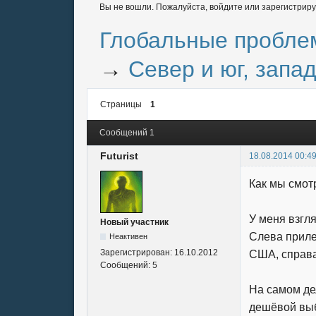
Вы не вошли.
Пожалуйста, войдите или зарегистриру
Глобальные пробле
→
Север и юг, запад
Страницы
1
Сообщений 1
Futurist
18.08.2014 00:4
Как мы смот
У меня взгля
Новый участник
Слева приле
Неактивен
Зарегистрирован:
16.10.2012
США, справа 
Сообщений:
5
На самом де
дешёвой вы