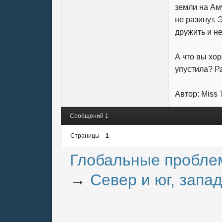
земли на Аму
не разинут.
дружить и н
А что вы хор
упустила? Р
Автор: Miss 
Сообщений 1
Страницы
1
Глобальные пробле
→
Север и юг, запад