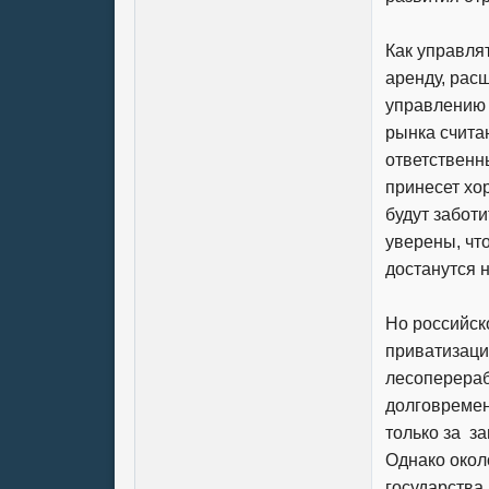
Как управля
аренду, рас
управлению 
рынка счита
ответственны
принесет хо
будут заботи
уверены, что
достанутся 
Но российск
приватизации
лесоперераб
долговремен
только за за
Однако окол
государства 