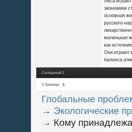
Леса играют
экономике с
основная жи
русского нар
лекарственн
маленькая ж
как источни
Они играют 
баланса ат
Сообщений 1
Страницы
1
Глобальные пробле
→
Экологические п
→
Кому принадлежа